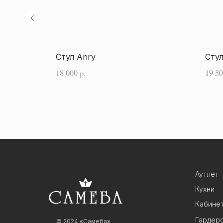
Стул Anry
Стул
18 000
19 5
р.
Аутлет
Кухни
Кабине
Гардер
© 2024 «Самеба»