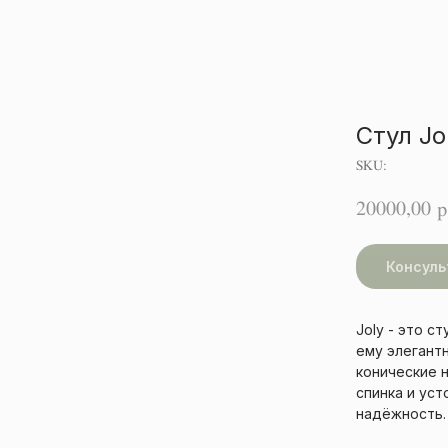
Стул Jo
SKU:
20000,00
р
Консуль
Joly - это с
ему элегантн
конические н
спинка и ус
надёжность.