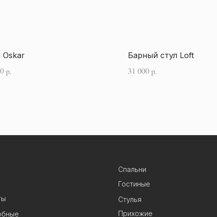
 Oskar
Барный стул Loft
00
31 000
р.
р.
Спальни
Гостиные
ты
Стулья
Прихожие
обные