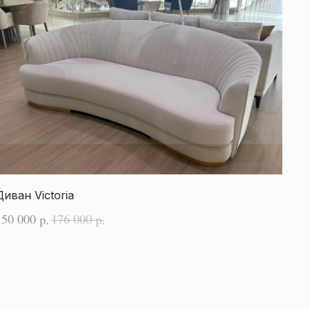
Диван Victoria
150 000
176 000
р.
р.