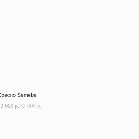
Кресло Sameba
53 000
83 000
р.
р.