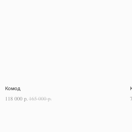
Комод
118 000
165 000
р.
р.