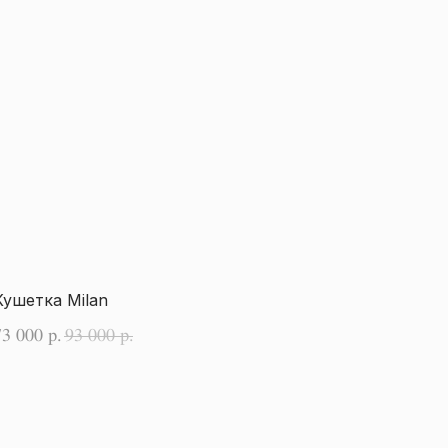
Кушетка Milan
73 000
93 000
р.
р.