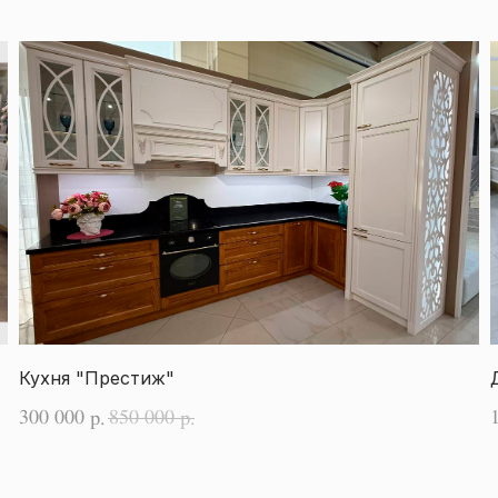
Кухня "Престиж"
300 000
850 000
р.
р.