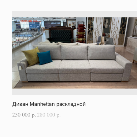
Диван Manhettan раскладной
250 000
280 000
р.
р.