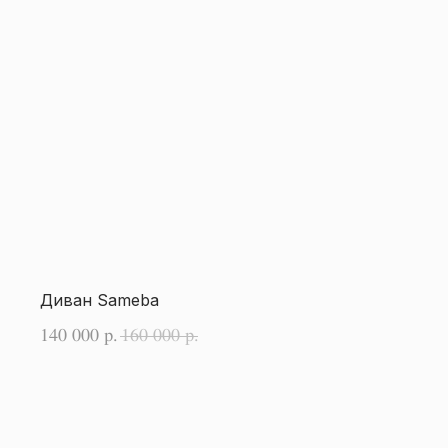
Диван Sameba
140 000
160 000
р.
р.