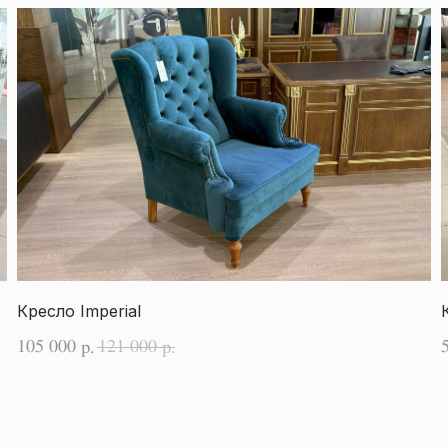
Кресло Imperial
105 000
121 000
р.
р.