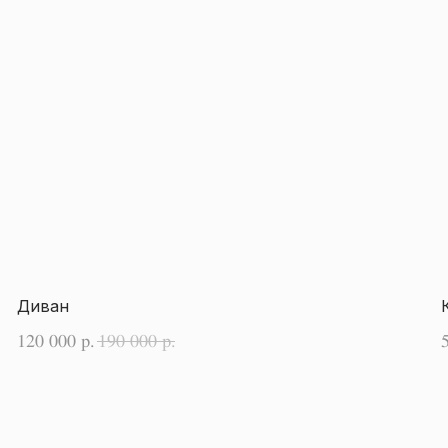
Диван
120 000
190 000
р.
р.