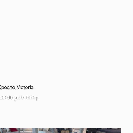
Кресло Victoria
50 000
93 000
р.
р.