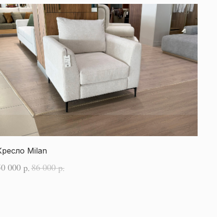
Кресло Milan
50 000
86 000
р.
р.