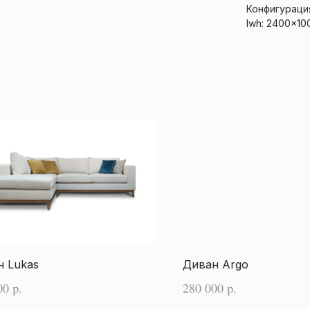
Конфигураци
lwh: 2400x1
н Lukas
Диван Argo
00
280 000
р.
р.