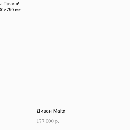
я: Прямой
000x750 mm
Диван Malta
177 000
р.