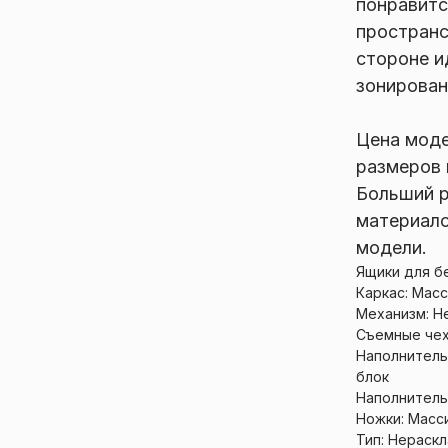
понравитс
пространс
стороне и
зонирован
Цена моде
размеров 
Больший р
материало
модели.
Ящики для б
Каркас: Мас
Механизм: Н
Съемные чех
Наполнитель
блок
Наполнитель
Ножки: Масс
Тип: Нераск