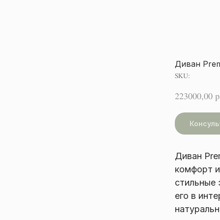
Диван Prem
SKU:
223000,00
р
Консуль
Диван Pre
комфорт и
стильные 
его в инт
натуральн