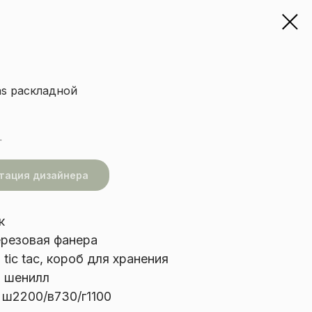
as раскладной
.
тация дизайнера
к
ерезовая фанера
tic tac, короб для хранения
 шенилл
 ш2200/в730/г1100