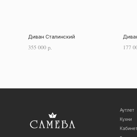
Диван Сталинский
Диван
355 000
177 0
р.
Аутлет
Кухни
Кабине