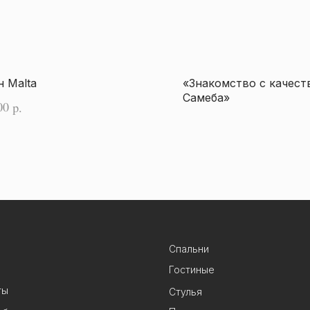
 Malta
«Знакомство с качест
Самеба»
00
р.
Спальни
Гостиные
ты
Стулья