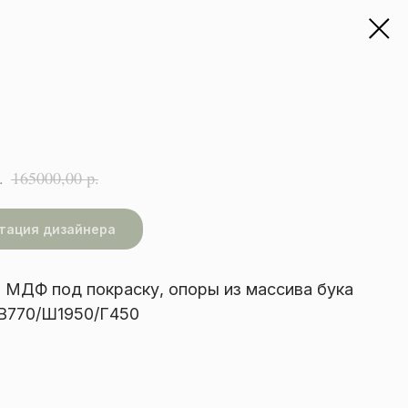
165000,00
.
р.
тация дизайнера
 МДФ под покраску, опоры из массива бука
В770/Ш1950/Г450