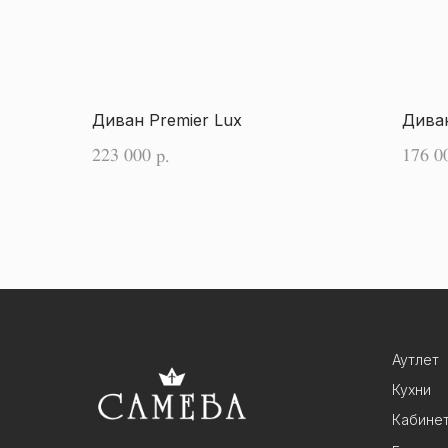
Диван Premier Lux
Дива
223 000
176 0
р.
Аутлет
Кухни
Кабине