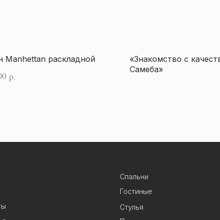
н Manhettan раскладной
«Знакомство с качест
Самеба»
00
р.
Спальни
Гостиные
ты
Стулья